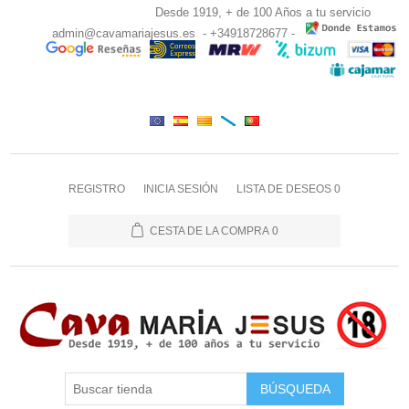
Desde 1919, + de 100 Años a tu servicio
admin@cavamariajesus.es
- +34918728677 -
REGISTRO
INICIA SESIÓN
LISTA DE DESEOS
0
CESTA DE LA COMPRA
0