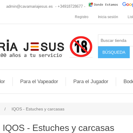
cio
admin@cavamariajesus.es
- +34918728677 -
Registro
Inicia sesión
Lis
or
Para el Vapeador
Para el Jugador
Bod
/
IQOS - Estuches y carcasas
IQOS - Estuches y carcasas