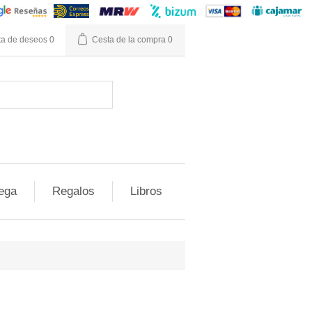
ta de deseos
0
Cesta de la compra
0
ega
Regalos
Libros