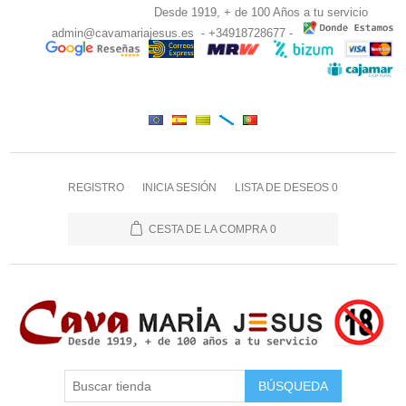
Desde 1919, + de 100 Años a tu servicio
admin@cavamariajesus.es
- +34918728677 -
REGISTRO
INICIA SESIÓN
LISTA DE DESEOS
0
CESTA DE LA COMPRA
0