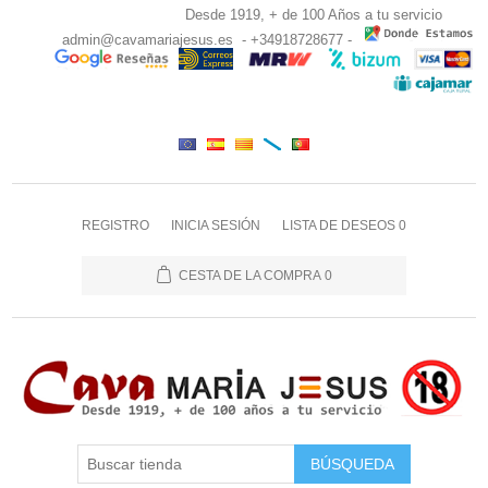
Desde 1919, + de 100 Años a tu servicio
admin@cavamariajesus.es
- +34918728677 -
REGISTRO
INICIA SESIÓN
LISTA DE DESEOS
0
CESTA DE LA COMPRA
0