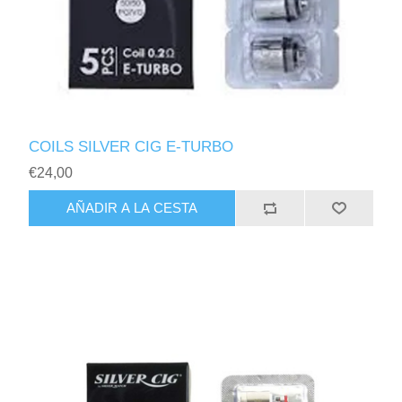
COILS SILVER CIG E-TURBO
€24,00