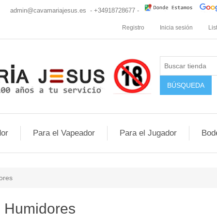
cio
admin@cavamariajesus.es
- +34918728677 -
Registro
Inicia sesión
Lis
or
Para el Vapeador
Para el Jugador
Bod
ores
Humidores