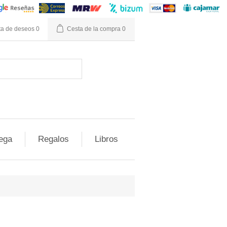
ta de deseos
0
Cesta de la compra
0
ega
Regalos
Libros