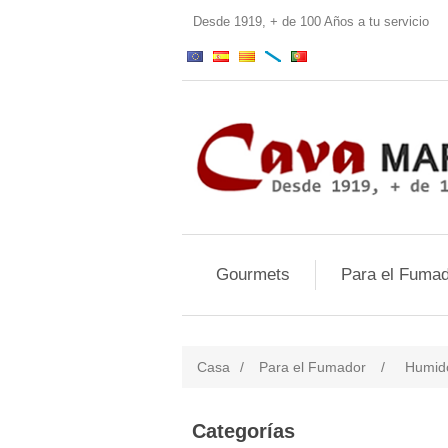
Desde 1919, + de 100 Años a tu servi
Gourmets
Para el Fumad
Casa
/
Para el Fumador
/
Humid
Categorías