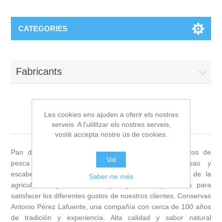
CATEGORIES
Fabricants
Les cookies ens ajuden a oferir els nostres
Pan do Mar
serveis. A l'utilitzar els nostres serveis,
vostè accepta nostre ús de cookies.
Pan do Mar ofrece conservas de pescados y mariscos de
Val
pesca sostenible y controlada, con aceites, salsas y
escabeches elaborados con ingredientes procedentes de la
Saber-ne més
agricultura orgánica: una amplia gama de productos para
satisfacer los diferentes gustos de nuestros clientes. Conservas
Antonio Pérez Lafuente, una compañía con cerca de 100 años
de tradición y experiencia. Alta calidad y sabor natural