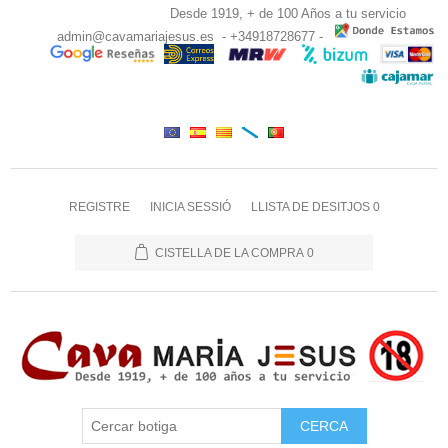
Desde 1919, + de 100 Años a tu servicio
admin@cavamariajesus.es
- +34918728677 -
REGISTRE
INICIA SESSIÓ
LLISTA DE DESITJOS
0
CISTELLA DE LA COMPRA
0